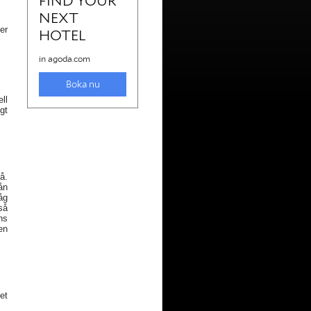
er
ll
igt
på.
ån
åg
så
ns
en
et