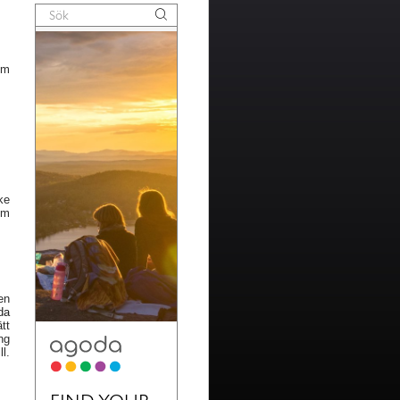
om
ke
om
en
da
tt
ing
l.