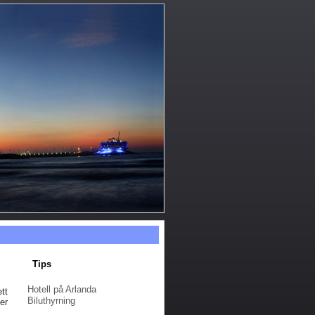
Tips
Hotell på Arlanda
tt
Biluthyrning
er