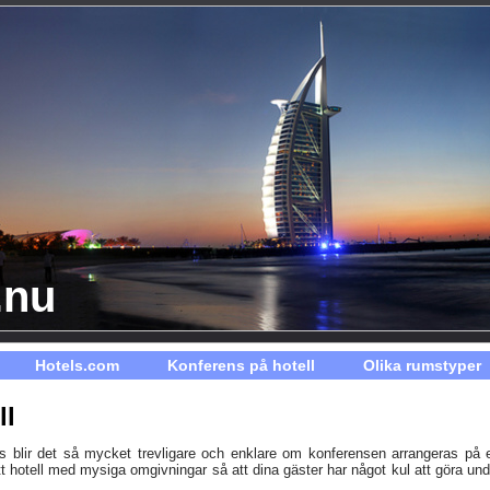
.nu
Hotels.com
Konferens på hotell
Olika rumstyper
ll
s blir det så mycket trevligare och enklare om konferensen arrangeras på e
ett hotell med mysiga omgivningar så att dina gäster har något kul att göra und