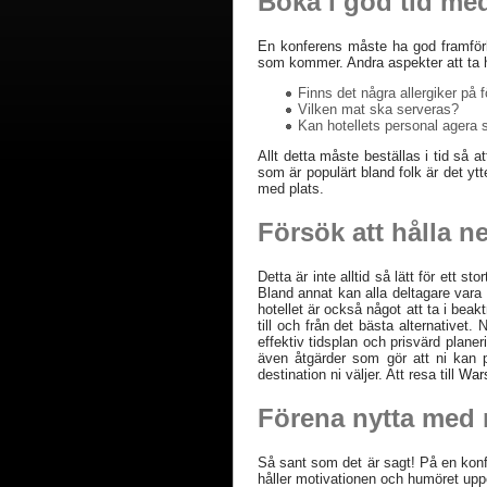
Boka i god tid med
En konferens måste ha god framförh
som kommer. Andra aspekter att ta h
Finns det några allergiker på 
Vilken mat ska serveras?
Kan hotellets personal agera 
Allt detta måste beställas i tid så a
som är populärt bland folk är det ytte
med plats.
Försök att hålla n
Detta är inte alltid så lätt för ett s
Bland annat kan alla deltagare vara 
hotellet är också något att ta i beak
till och från det bästa alternativet
effektiv tidsplan och prisvärd plane
även åtgärder som gör att ni kan p
destination ni väljer. Att resa till
War
Förena nytta med 
Så sant som det är sagt! På en konfe
håller motivationen och humöret uppe