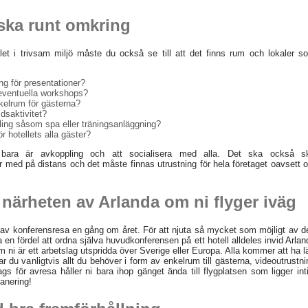
iska runt omkring
llet i trivsam miljö måste du också se till att det finns rum och lokaler s
ng för presentationer?
 eventuella workshops?
nkelrum för gästerna?
idsaktivitet?
pling såsom spa eller träningsanläggning?
r hotellets alla gäster?
bara är avkoppling och att socialisera med alla. Det ska också s
r med på distans och det måste finnas utrustning för hela företaget oavsett 
 närheten av Arlanda om ni flyger iväg
av konferensresa en gång om året. För att njuta så mycket som möjligt av d
ra en fördel att ordna själva huvudkonferensen på ett hotell alldeles invid
Arlan
m ni är ett arbetslag utspridda över Sverige eller Europa. Alla kommer att ha lä
 har du vanligtvis allt du behöver i form av enkelrum till gästerna, videoutrustn
 för avresa håller ni bara ihop gänget ända till flygplatsen som ligger intil
lanering!