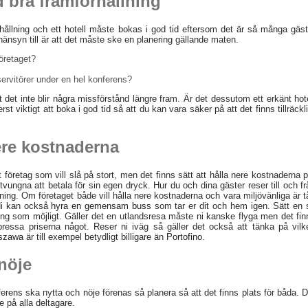
 bra framförhållning
ållning och ett hotell måste bokas i god tid eftersom det är så många gäst
änsyn till är att det måste ske en planering gällande maten.
företaget?
servitörer under en hel konferens?
tt det inte blir några missförstånd längre fram. Är det dessutom ett erkänt hote
rst viktigt att boka i god tid så att du kan vara säker på att det finns tillräckl
ere kostnaderna
tort företag som vill slå på stort, men det finns sätt att hålla nere kostnaderna 
tvungna att betala för sin egen dryck. Hur du och dina gäster reser till och fr
tning. Om företaget både vill hålla nere kostnaderna och vara miljövänliga är t
. Ni kan också
hyra en gemensam buss
som tar er dit och hem igen. Sätt en 
ring som möjligt. Gäller det en utlandsresa måste ni kanske flyga men det fin
ressa priserna något. Reser ni iväg så gäller det också att tänka på vilk
szawa
är till exempel betydligt billigare än
Portofino
.
nöje
rens ska nytta och nöje förenas så planera så att det finns plats för båda. D
 på alla deltagare.