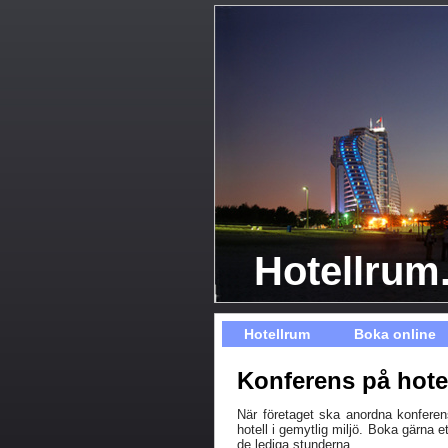
Hotellrum
Hotellrum
Boka online
Konferens på hote
När företaget ska anordna konferen
hotell i gemytlig miljö. Boka gärna 
de lediga stunderna.