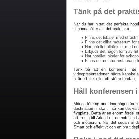
Tänk på det prakt
När du har hittat det perfekta hote
tillhandahåller allt det praktiska.
Finns det lokaler med utrustni
Finns det olika mötesrum för
Har hotellet tillräckligt med e
Erbjuds det någon form av frit
Har hotellet lokaler för avkop
Finns det en stor restaurang fö
Tänk på att en konferens inte 
videopresentationer, några kanske ä
ni är ett litet eller ett större företag.
Håll konferensen i
Många företag anordnar någon form 
destination ni ska till så kan det va
flygplats
. Detta är en enorm fördel o
att ta sig till Arlanda. I de hotellen
och mötesrum. När det sedan är dags
Smart och effektivt och en bra tidsp